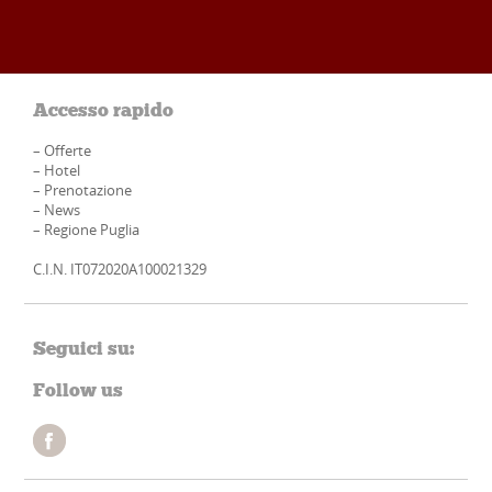
Accesso rapido
–
Offerte
–
Hotel
–
Prenotazione
–
News
–
Regione Puglia
C.I.N. IT072020A100021329
Seguici su:
Follow us