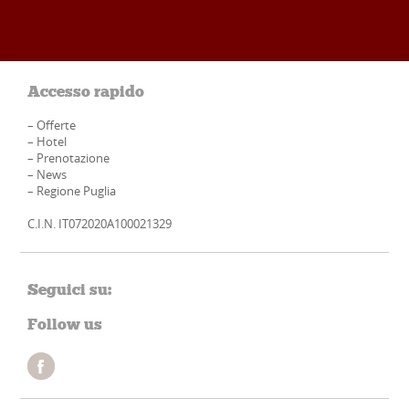
Accesso rapido
–
Offerte
–
Hotel
–
Prenotazione
–
News
–
Regione Puglia
C.I.N. IT072020A100021329
Seguici su:
Follow us