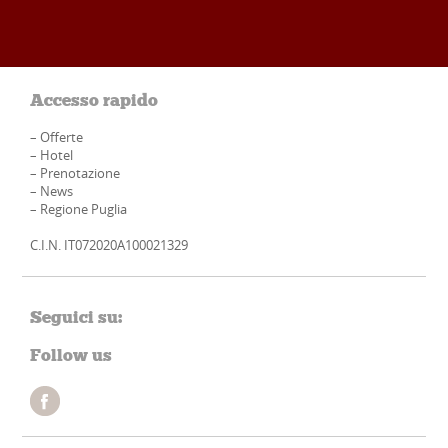
Accesso rapido
–
Offerte
–
Hotel
–
Prenotazione
–
News
–
Regione Puglia
C.I.N. IT072020A100021329
Seguici su:
Follow us