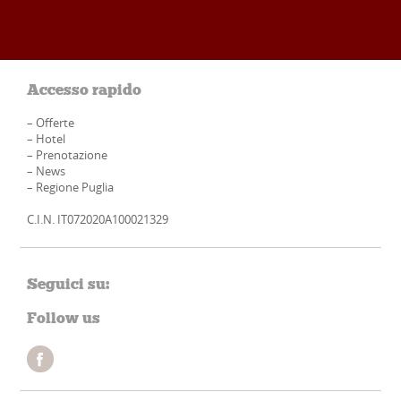
Accesso rapido
–
Offerte
–
Hotel
–
Prenotazione
–
News
–
Regione Puglia
C.I.N. IT072020A100021329
Seguici su:
Follow us