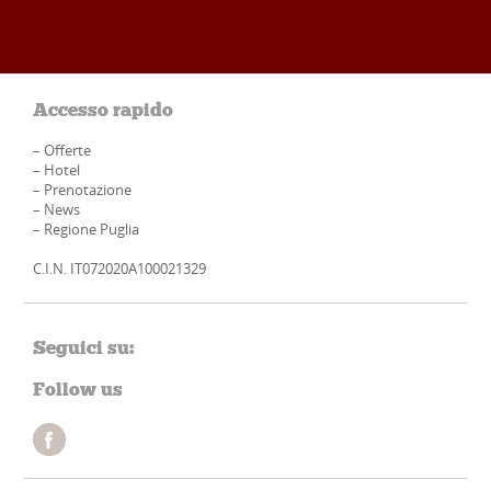
Accesso rapido
–
Offerte
–
Hotel
–
Prenotazione
–
News
–
Regione Puglia
C.I.N. IT072020A100021329
Seguici su:
Follow us