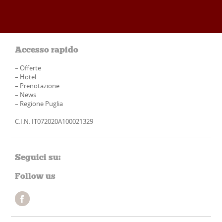
Accesso rapido
–
Offerte
–
Hotel
–
Prenotazione
–
News
–
Regione Puglia
C.I.N. IT072020A100021329
Seguici su:
Follow us