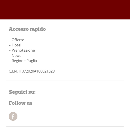
Accesso rapido
–
Offerte
–
Hotel
–
Prenotazione
–
News
–
Regione Puglia
C.I.N. IT072020A100021329
Seguici su:
Follow us