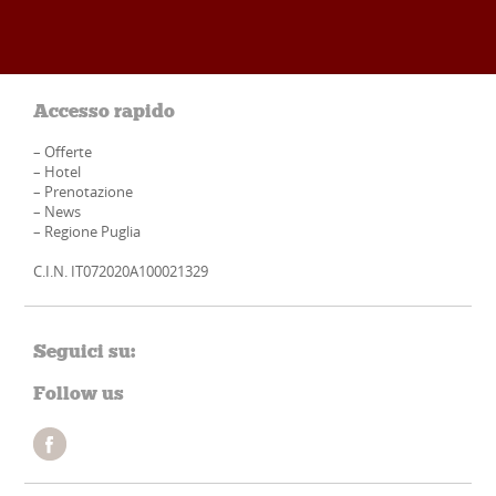
Accesso rapido
–
Offerte
–
Hotel
–
Prenotazione
–
News
–
Regione Puglia
C.I.N. IT072020A100021329
Seguici su:
Follow us