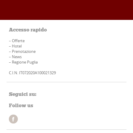
Accesso rapido
–
Offerte
–
Hotel
–
Prenotazione
–
News
–
Regione Puglia
C.I.N. IT072020A100021329
Seguici su:
Follow us