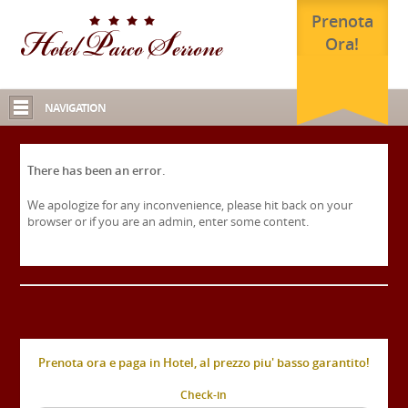
Prenota
Ora!
NAVIGATION
There has been an error.
We apologize for any inconvenience, please hit back on your
browser or if you are an admin, enter some content.
Prenota ora e paga in Hotel, al prezzo piu' basso garantito!
Check-in