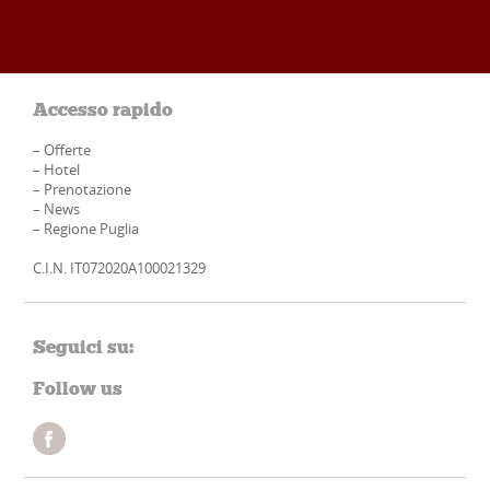
Accesso rapido
–
Offerte
–
Hotel
–
Prenotazione
–
News
–
Regione Puglia
C.I.N. IT072020A100021329
Seguici su:
Follow us