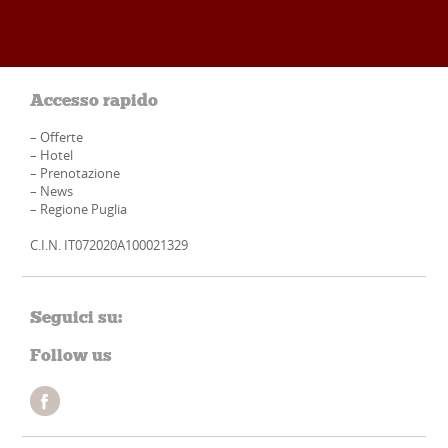
Accesso rapido
–
Offerte
–
Hotel
–
Prenotazione
–
News
–
Regione Puglia
C.I.N. IT072020A100021329
Seguici su:
Follow us