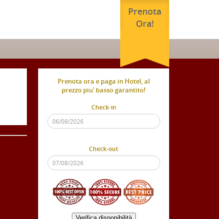
Prenota
Ora!
Prenota ora e paga in Hotel, al
prezzo piu' basso garantito!
Check-in
Check-out
Verifica disponibilità