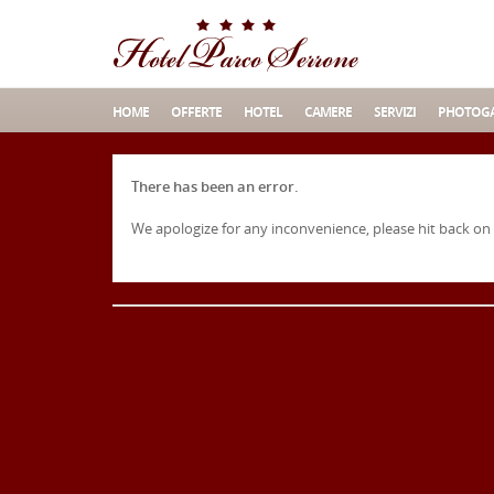
HOME
OFFERTE
HOTEL
CAMERE
SERVIZI
PHOTOGA
There has been an error.
We apologize for any inconvenience, please hit back on