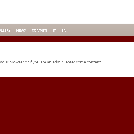
LLERY
NEWS
CONTATTI
IT
EN
 your browser or if you are an admin, enter some content.