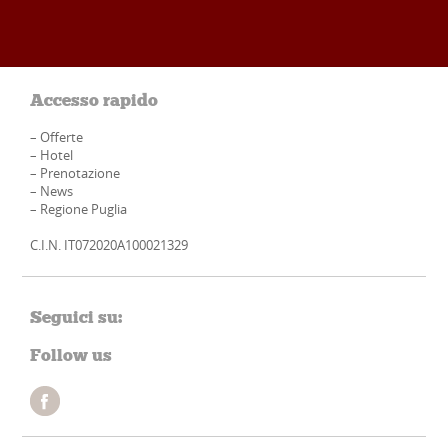
Accesso rapido
–
Offerte
–
Hotel
–
Prenotazione
–
News
–
Regione Puglia
C.I.N. IT072020A100021329
Seguici su:
Follow us