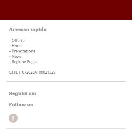
Accesso rapido
–
Offerte
–
Hotel
–
Prenotazione
–
News
–
Regione Puglia
C.I.N. IT072020A100021329
Seguici su:
Follow us