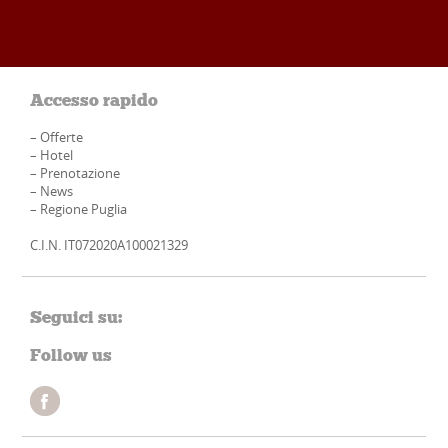
Accesso rapido
–
Offerte
–
Hotel
–
Prenotazione
–
News
–
Regione Puglia
C.I.N. IT072020A100021329
Seguici su:
Follow us