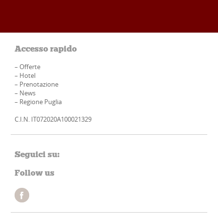
Accesso rapido
–
Offerte
–
Hotel
–
Prenotazione
–
News
–
Regione Puglia
C.I.N. IT072020A100021329
Seguici su:
Follow us