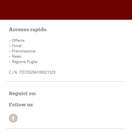
Accesso rapido
–
Offerte
–
Hotel
–
Prenotazione
–
News
–
Regione Puglia
C.I.N. IT072020A100021329
Seguici su:
Follow us