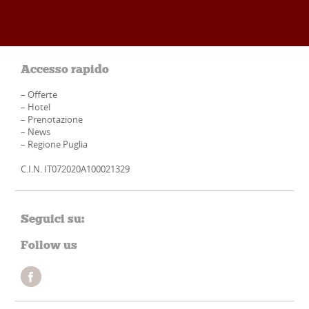
Accesso rapido
–
Offerte
–
Hotel
–
Prenotazione
–
News
–
Regione Puglia
C.I.N. IT072020A100021329
Seguici su:
Follow us