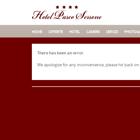
HOME
OFFERTE
HOTEL
CAMERE
SERVIZI
PHOTOGA
There has been an error.
We apologize for any inconvenience, please hit back on