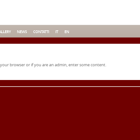
LLERY
NEWS
CONTATTI
IT
EN
 your browser or if you are an admin, enter some content.