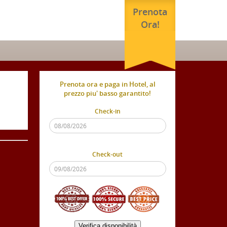
Prenota
Ora!
Prenota ora e paga in Hotel, al
prezzo piu' basso garantito!
Check-in
Check-out
Verifica disponibilità