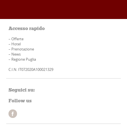
Accesso rapido
–
Offerte
–
Hotel
–
Prenotazione
–
News
–
Regione Puglia
C.I.N. IT072020A100021329
Seguici su:
Follow us