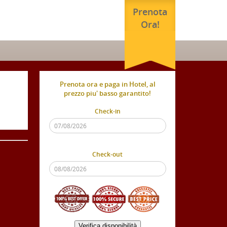
Prenota
Ora!
Prenota ora e paga in Hotel, al
prezzo piu' basso garantito!
Check-in
Check-out
Verifica disponibilità