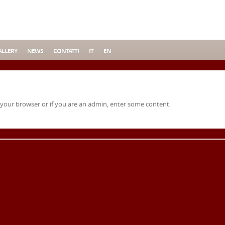
LLERY
NEWS
CONTATTI
IT
EN
 your browser or if you are an admin, enter some content.