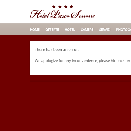
HOME
OFFERTE
HOTEL
CAMERE
SERVIZI
PHOTOGA
There has been an error.
We apologize for any inconvenience, please hit back on