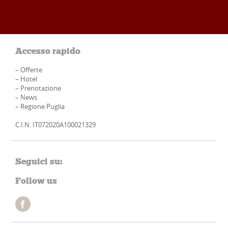
Accesso rapido
–
Offerte
–
Hotel
–
Prenotazione
–
News
–
Regione Puglia
C.I.N. IT072020A100021329
Seguici su:
Follow us