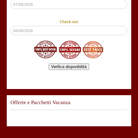
Check-out
Verifica disponibilità
Offerte e Pacchetti Vacanza