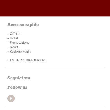
Accesso rapido
–
Offerte
–
Hotel
–
Prenotazione
–
News
–
Regione Puglia
C.I.N. IT072020A100021329
Seguici su:
Follow us