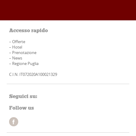
Accesso rapido
–
Offerte
–
Hotel
–
Prenotazione
–
News
–
Regione Puglia
C.I.N. IT072020A100021329
Seguici su:
Follow us