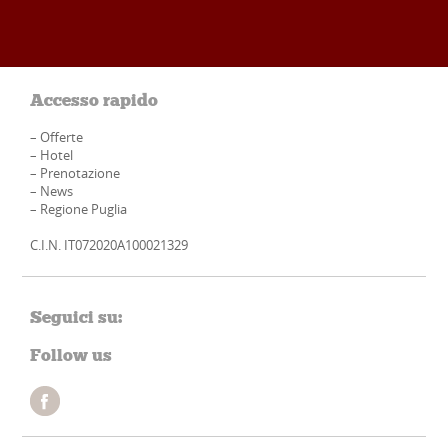
Accesso rapido
–
Offerte
–
Hotel
–
Prenotazione
–
News
–
Regione Puglia
C.I.N. IT072020A100021329
Seguici su:
Follow us