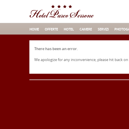
HOME
OFFERTE
HOTEL
CAMERE
SERVIZI
PHOTOGA
There has been an error.
We apologize for any inconvenience, please hit back on