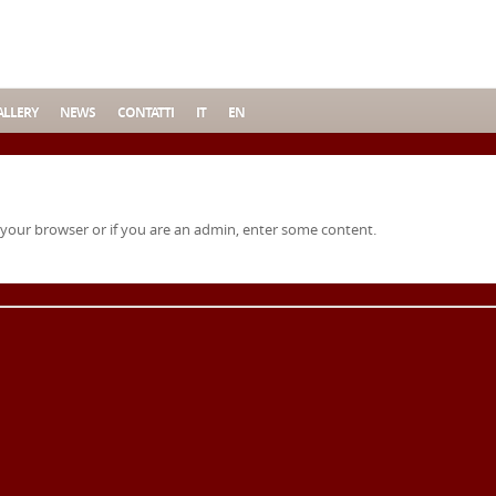
LLERY
NEWS
CONTATTI
IT
EN
 your browser or if you are an admin, enter some content.