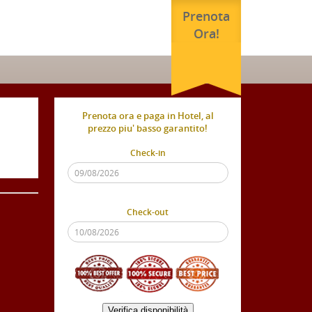
Prenota
Ora!
Prenota ora e paga in Hotel, al
prezzo piu' basso garantito!
Check-in
Check-out
Verifica disponibilità