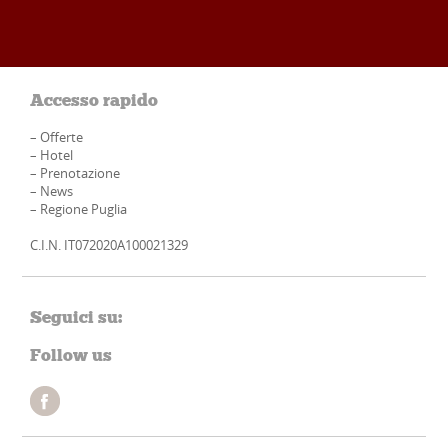
Accesso rapido
–
Offerte
–
Hotel
–
Prenotazione
–
News
–
Regione Puglia
C.I.N. IT072020A100021329
Seguici su:
Follow us