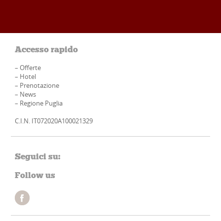
Accesso rapido
–
Offerte
–
Hotel
–
Prenotazione
–
News
–
Regione Puglia
C.I.N. IT072020A100021329
Seguici su:
Follow us