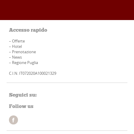
Accesso rapido
–
Offerte
–
Hotel
–
Prenotazione
–
News
–
Regione Puglia
C.I.N. IT072020A100021329
Seguici su:
Follow us