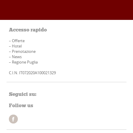
Accesso rapido
–
Offerte
–
Hotel
–
Prenotazione
–
News
–
Regione Puglia
C.I.N. IT072020A100021329
Seguici su:
Follow us