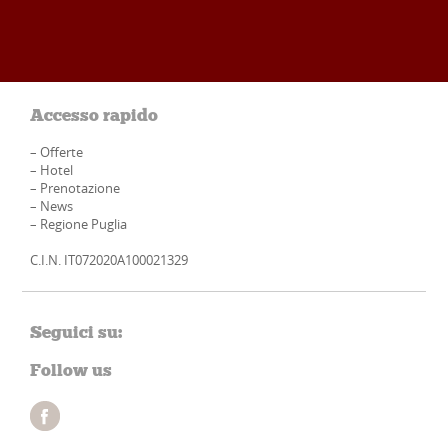
Accesso rapido
–
Offerte
–
Hotel
–
Prenotazione
–
News
–
Regione Puglia
C.I.N. IT072020A100021329
Seguici su:
Follow us