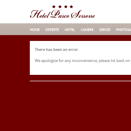
HOME
OFFERTE
HOTEL
CAMERE
SERVIZI
PHOTOGA
There has been an error.
We apologize for any inconvenience, please hit back on