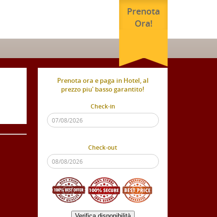
Prenota
Ora!
Prenota ora e paga in Hotel, al
prezzo piu' basso garantito!
Check-in
Check-out
Verifica disponibilità