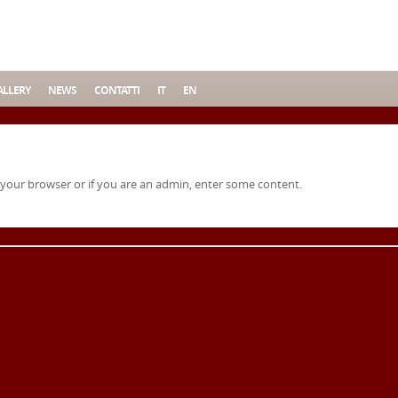
LLERY
NEWS
CONTATTI
IT
EN
 your browser or if you are an admin, enter some content.