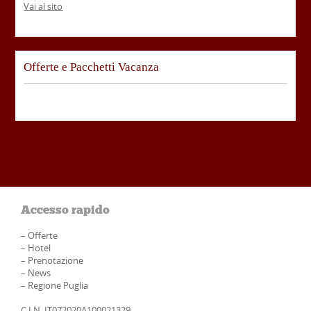
Vai al sito
Offerte e Pacchetti Vacanza
Accesso rapido
–
Offerte
–
Hotel
–
Prenotazione
–
News
–
Regione Puglia
C.I.N. IT072020A100021329