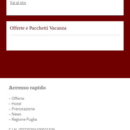
Vai al sito
Offerte e Pacchetti Vacanza
Accesso rapido
–
Offerte
–
Hotel
–
Prenotazione
–
News
–
Regione Puglia
C.I.N. IT072020A100021329