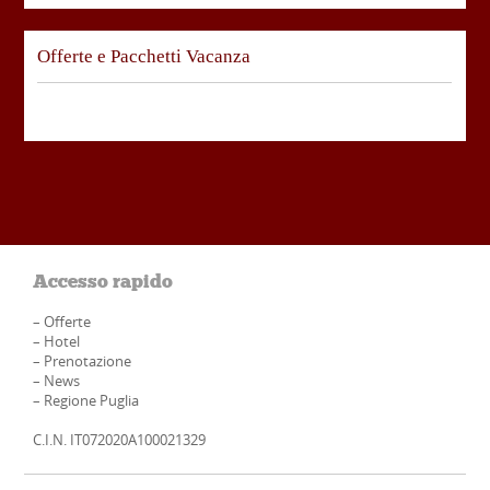
Offerte e Pacchetti Vacanza
Accesso rapido
–
Offerte
–
Hotel
–
Prenotazione
–
News
–
Regione Puglia
C.I.N. IT072020A100021329