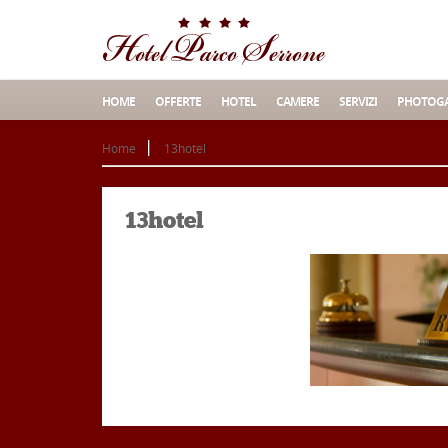
HOME
OFFERTE
HOTEL
CAMERE
SERVIZI
PHOTOGA
Home
13hotel
13hotel