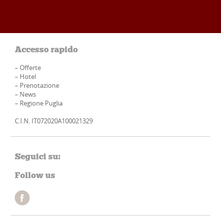
Accesso rapido
–
Offerte
–
Hotel
–
Prenotazione
–
News
–
Regione Puglia
C.I.N. IT072020A100021329
Seguici su:
Follow us