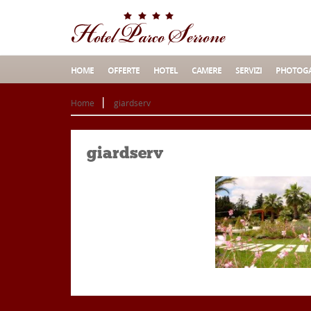
HOME
OFFERTE
HOTEL
CAMERE
SERVIZI
PHOTOGA
Home
giardserv
giardserv