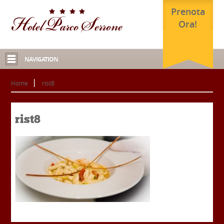
Prenota
Ora!
NAVIGATION
Home
rist8
rist8