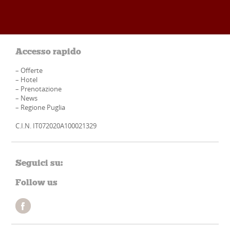
Accesso rapido
–
Offerte
–
Hotel
–
Prenotazione
–
News
–
Regione Puglia
C.I.N. IT072020A100021329
Seguici su:
Follow us