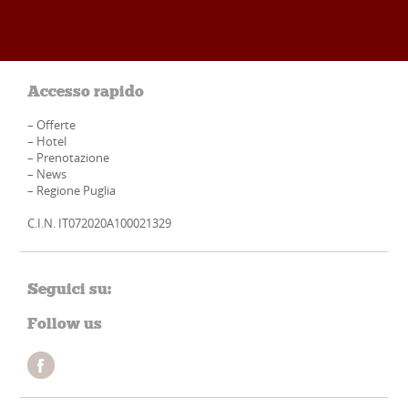
Accesso rapido
–
Offerte
–
Hotel
–
Prenotazione
–
News
–
Regione Puglia
C.I.N. IT072020A100021329
Seguici su:
Follow us