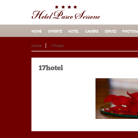
HOME
OFFERTE
HOTEL
CAMERE
SERVIZI
PHOTOGA
Home
17hotel
17hotel