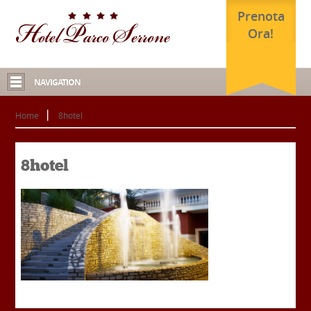
Prenota
Ora!
NAVIGATION
Home
8hotel
8hotel