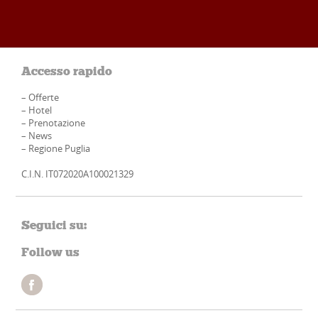
Accesso rapido
–
Offerte
–
Hotel
–
Prenotazione
–
News
–
Regione Puglia
C.I.N. IT072020A100021329
Seguici su:
Follow us