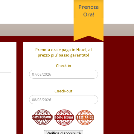
Prenota
Ora!
Prenota ora e paga in Hotel, al
prezzo piu' basso garantito!
Check-in
Check-out
Verifica disponibilità