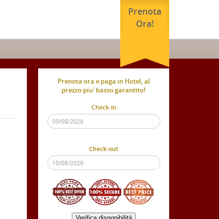
Prenota
Ora!
Prenota ora e paga in Hotel, al
prezzo piu' basso garantito!
Check-in
Check-out
Verifica disponibilità