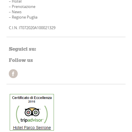
–
Hotel
–
Prenotazione
–
News
–
Regione Puglia
C.I.N. IT072020A100021329
Seguici su:
Follow us