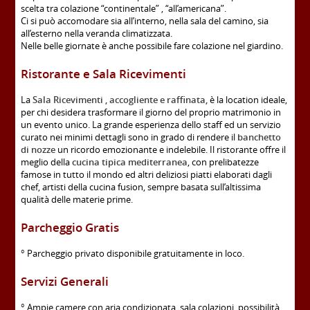
scelta tra colazione “continentale” , “all’americana”.
Ci si può accomodare sia all’interno, nella sala del camino, sia
all’esterno nella veranda climatizzata.
Nelle belle giornate è anche possibile fare colazione nel giardino.
Ristorante e Sala Ricevimenti
La
Sala Ricevimenti
,
accogliente e raffinata,
è la location ideale,
per chi desidera trasformare il giorno del proprio matrimonio in
un evento unico. La grande esperienza dello staff ed un servizio
curato nei minimi dettagli sono in grado di rendere il
banchetto
di nozze
un ricordo emozionante e indelebile. Il ristorante offre il
meglio della
cucina tipica mediterranea
, con prelibatezze
famose in tutto il mondo ed altri deliziosi piatti elaborati dagli
chef, artisti della cucina fusion, sempre basata sull’altissima
qualità delle materie prime.
Parcheggio Gratis
° Parcheggio privato disponibile gratuitamente in loco.
Servizi Generali
° Ampie camere con aria condizionata, sala colazioni, possibilità