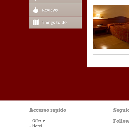
Reviews
Things to do
Accesso rapido
Seguic
–
Offerte
Follow
–
Hotel