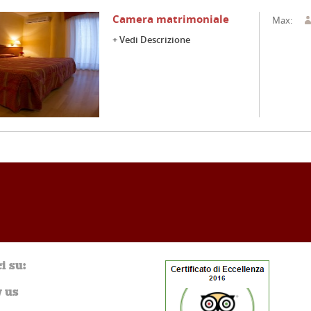
Camera matrimoniale
Max:
+ Vedi Descrizione
i su:
 us