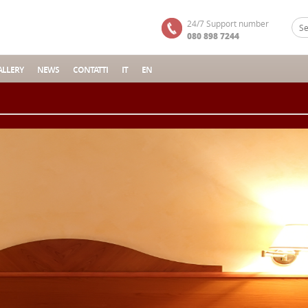
24/7 Support number
080 898 7244
LLERY
NEWS
CONTATTI
IT
EN