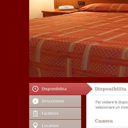
Disponibilita
Disponibilita
Descrizione
Per vedere le dispon
selezionare un inter
Facilities
Camera
Location