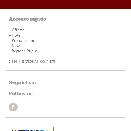
Accesso rapido
–
Offerte
–
Hotel
–
Prenotazione
–
News
–
Regione Puglia
C.I.N. IT072020A100021329
Seguici su:
Follow us