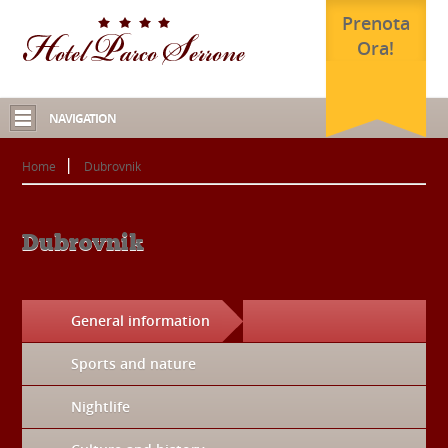
Prenota
Ora!
NAVIGATION
Home
Dubrovnik
Dubrovnik
General information
Sports and nature
Nightlife