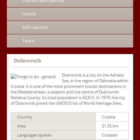
Culture and history
Hotels
Self catered
Tours
Dubrovnik
Dubrovnik is a city on the Adriatic
Sea, in the region of Dalmatia within
Croatia. It is one of the most prominent tourist destinations in
the Mediterranean, a seaport and the centre of Dubrovnik-
Neretva County. Its total population is 42,615. In 1979, the city
of Dubrovnik joined the UNESCO list of World Heritage Sites.
Country
Croatia
Area
21.35 km
Languages spoken
Croatian